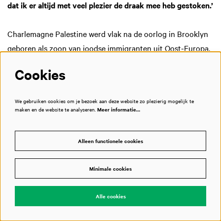
dat ik er altijd met veel plezier de draak mee heb gestoken.’
Charlemagne Palestine werd vlak na de oorlog in Brooklyn
geboren als zoon van joodse immigranten uit Oost-Europa.
Inmiddels woont hij al bijna een kwart eeuw in Europa, eerst
Cookies
twee jaar in Rotterdam en daarna in Brussel, samen met zijn
Belgische vrouw. Hij belt vanuit hun appartement in
We gebruiken cookies om je bezoek aan deze website zo plezierig mogelijk te
Oostende, met uitzicht op zee: ‘Ik ben opgegroeid aan de
maken en de website te analyseren.
Meer informatie…
Atlantische Oceaan, vlakbij Coney Island. En mijn familie
van vaderskant komt uit Odessa, aan de Zwarte Zee. Ik hou
Alleen functionele cookies
van de zee.’
Minimale cookies
Subtiele variatie
En hij houdt van ‘golven’ in muziek. Palestine kan er wel om
Alle cookies
lachen dat hij gezien wordt als pionier van minimal music:
‘Ik ben een nogal kletskouserig persoon, zoals je misschien