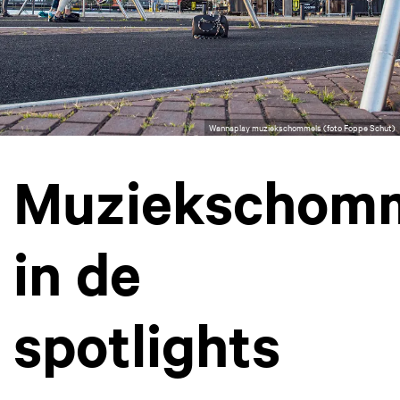
Wannaplay muziekschommels (foto Foppe Schut)
Muziekschom
in de
spotlights