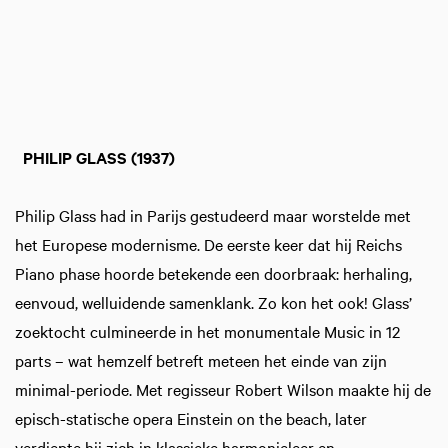
PHILIP GLASS
(1937)
Philip Glass had in Parijs gestudeerd maar worstelde met
het Europese modernisme. De eerste keer dat hij Reichs
Piano phase hoorde betekende een doorbraak: herhaling,
eenvoud, welluidende samenklank. Zo kon het ook! Glass’
zoektocht culmineerde in het monumentale Music in 12
parts – wat hemzelf betreft meteen het einde van zijn
minimal-periode. Met regisseur Robert Wilson maakte hij de
episch-statische opera Einstein on the beach, later
verdiepte hij zich in klassieke harmonieleer en