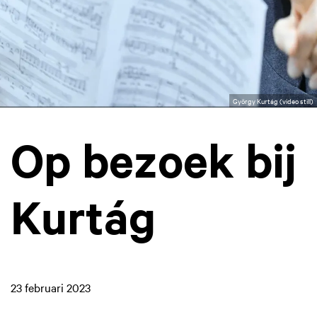
György Kurtág (video still)
Op bezoek bij
Kurtág
23 februari 2023