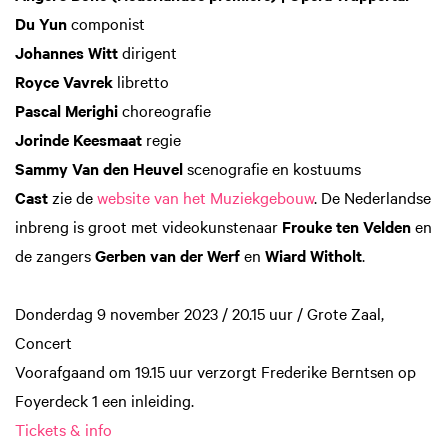
Du Yun
componist
Johannes Witt
dirigent
Royce Vavrek
libretto
Pascal Merighi
choreografie
Jorinde Keesmaat
regie
Sammy Van den Heuvel
scenografie en kostuums
Cast
zie de
website van het Muziekgebouw
. De Nederlandse
inbreng is groot met videokunstenaar
Frouke ten Velden
en
de zangers
Gerben van der Werf
en
Wiard Witholt
.
Donderdag 9 november 2023 / 20.15 uur / Grote Zaal,
Concert
Voorafgaand om 19.15 uur verzorgt Frederike Berntsen op
Foyerdeck 1 een inleiding.
Tickets & info