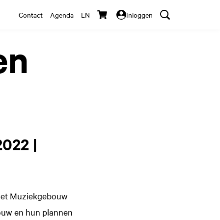
Contact
Agenda
EN
Inloggen
en
022 |
n het Muziekgebouw
ebouw en hun plannen