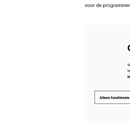
voor de programmeri
W
t
i
Alleen functionele