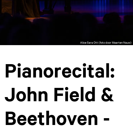
Alice Sara Ott (foto door Maarten Nauw)
Pianorecital:
John Field &
Beethoven -