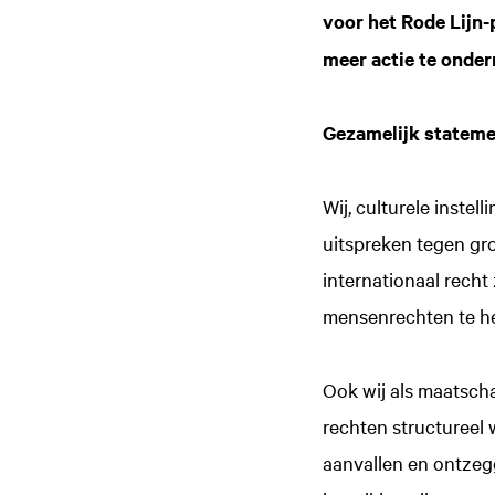
voor het Rode Lijn-
meer actie te onde
Gezamelijk statemen
Wij, culturele instel
uitspreken tegen gr
internationaal recht
mensenrechten te h
Inzoomen
Ook wij als maatscha
rechten structureel
aanvallen en ontzeg