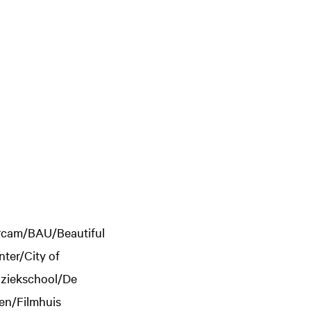
rcam/BAU/Beautiful
ter/City of
uziekschool/De
en/Filmhuis