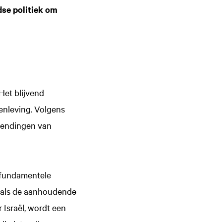
dse politiek om
 Het blijvend
enleving. Volgens
chendingen van
Inzoomen
r fundamentele
zoals de aanhoudende
Israël, wordt een