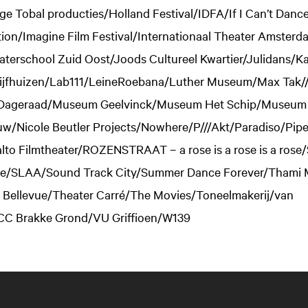
e Tobal producties/Holland Festival/IDFA/If I Can’t Dance
tion/Imagine Film Festival/Internationaal Theater Amster
aterschool Zuid Oost/Joods Cultureel Kwartier/Julidans/
 Vijfhuizen/Lab111/LeineRoebana/Luther Museum/Max Tak/
Dageraad/Museum Geelvinck/Museum Het Schip/Museum O
w/Nicole Beutler Projects/Nowhere/P///Akt/Paradiso/Pip
lto Filmtheater/ROZENSTRAAT – a rose is a rose is a rose
ee/SLAA/Sound Track City/Summer Dance Forever/Thami 
 Bellevue/Theater Carré/The Movies/Toneelmakerij/van
C Brakke Grond/VU Griffioen/W139