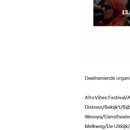
Deelnemende organis
AfroVibes Festival
Distress/Bekijk't/B
Wesopa/Danstheater
Melkweg/De Uitkijk