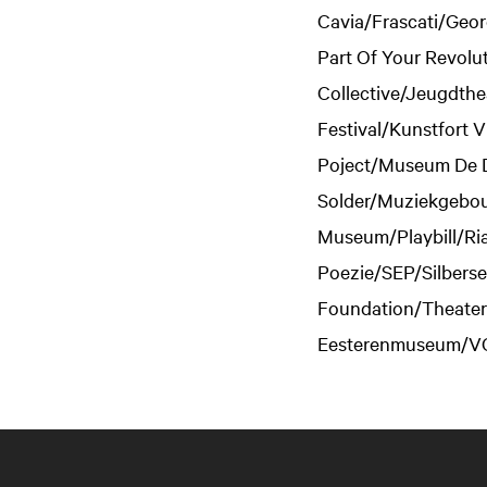
Cavia/Frascati/Georg
Part Of Your Revolu
Collective/Jeugdthe
Festival/Kunstfort
Poject/Museum De 
Solder/Muziekgebou
Museum/Playbill/Ria
Poezie/SEP/Silbers
Foundation/Theater
Eesterenmuseum/VC