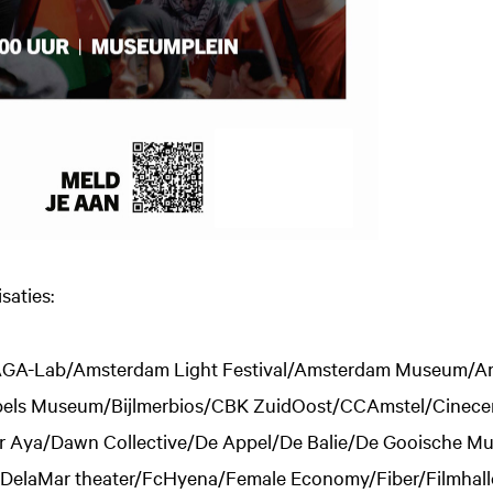
aties:
/AGA-Lab/Amsterdam Light Festival/Amsterdam Museum/A
ijbels Museum/Bijlmerbios/CBK ZuidOost/CCAmstel/Cinecen
 Aya/Dawn Collective/De Appel/De Balie/De Gooische M
/DelaMar theater/FcHyena/Female Economy/Fiber/Filmhall