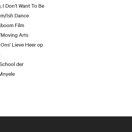
, I Don’t Want To Be
dam/Ish Dance
Kaboom Film
/Moving Arts
ns' Lieve Heer op
e
/School der
Mnyele