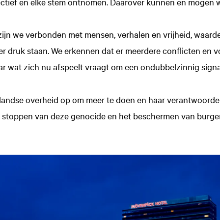
ectief en elke stem ontnomen. Daarover kunnen en mogen wi
 zijn we verbonden met mensen, verhalen en vrijheid, waar
er druk staan. We erkennen dat er meerdere conflicten en 
aar wat zich nu afspeelt vraagt om een ondubbelzinnig signa
landse overheid op om meer te doen en haar verantwoorde
et stoppen van deze genocide en het beschermen van burger