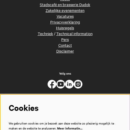
Stadscafé en brasserie Dudok
Zakelijke evenementen
Vacatures
Privacyverklaring
Huisregels
Techniek
/
Technical information
Pers
Contact
Disclaimer
Volg ons
Cookies
We gebruiken cookies om je bezoek aan deze website zo plezierig mogelijk te
maken en de website te analyseren.
Meer informatie…