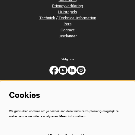
Privacyverklaring
Huisregels
Techniek
/
Technical information
Pers
Contact
Disclaimer
Volg ons
Cookies
We gebruiken cookies om je bezoek aan deze website zo plezierig mogelijk te
maken en de website te analyseren.
Meer informatie…