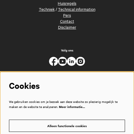
Huisregels
Techniek
/
Technical information
Pers
Contact
Disclaimer
Volg ons
Cookies
We gebruiken cookies om je bezoek aan deze website zo plezierig mogelijk te
maken en de website te analyseren.
Meer informatie…
Alleen functionele cookies