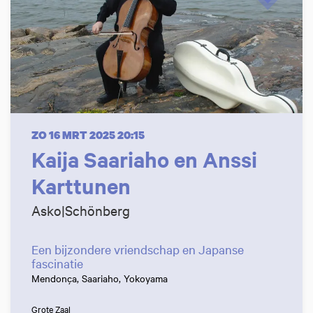
ZO 16 MRT 2025
20:15
Kaija Saariaho en Anssi
Karttunen
Asko|Schönberg
Een bijzondere vriendschap en Japanse
fascinatie
Mendonça, Saariaho, Yokoyama
Grote Zaal