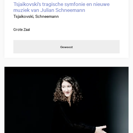
Tsjaikovski’s tragische symfonie en nieuwe
muziek van Julian Schneemann
Tsjaikovski, Schneemann
Grote Zaal
Geweest