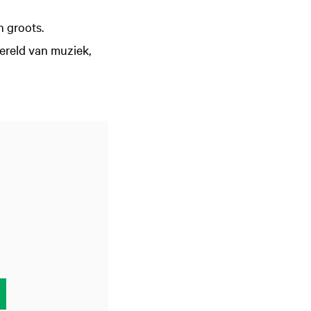
h groots.
reld van muziek,