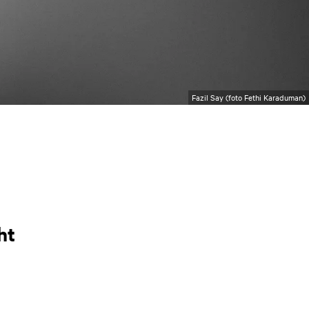
Fazil Say (foto Fethi Karaduman)
ht