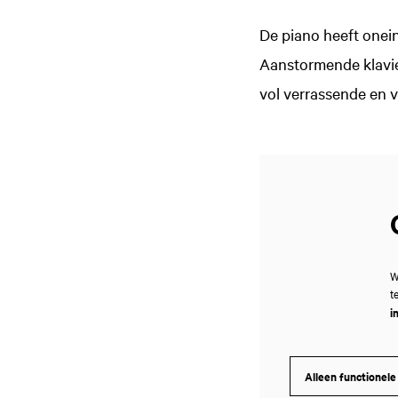
De piano heeft onein
Aanstormende klavi
vol verrassende en 
W
t
i
Alleen functionele