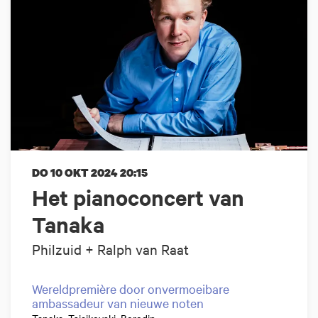
DO 10 OKT 2024
20:15
Het pianoconcert van
Tanaka
Philzuid + Ralph van Raat
Wereldpremière door onvermoeibare
ambassadeur van nieuwe noten
Tanaka, Tsjaikovski, Borodin