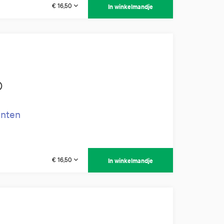
€ 16,50
In winkelmandje
)
enten
€ 16,50
In winkelmandje