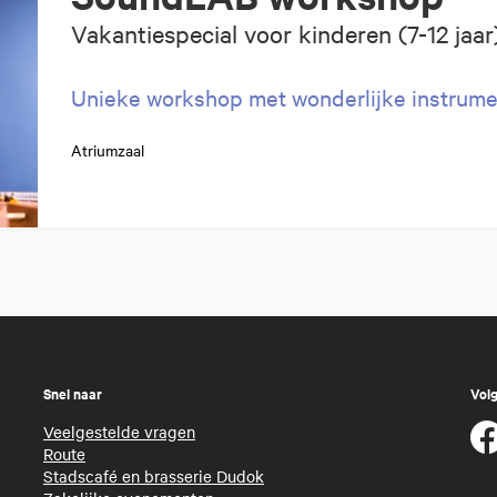
Vakantiespecial voor kinderen (7-12 jaar
Unieke workshop met wonderlijke instrum
Atriumzaal
Snel naar
Volg
Veelgestelde vragen
Route
Stadscafé en brasserie Dudok