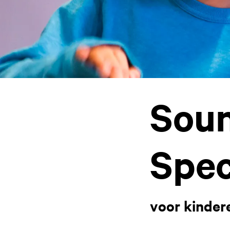
Soun
Spec
voor kinder