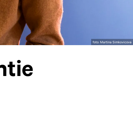
foto: Martina Simkovicova
tie