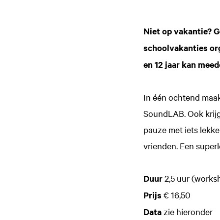
Niet op vakantie? G
schoolvakanties or
en 12 jaar kan meedo
In één ochtend maak
SoundLAB. Ook krijg 
pauze met iets lekke
vrienden. Een superl
Duur
2,5 uur (worksh
Prijs
€ 16,50
Data
zie hieronder