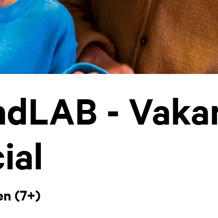
dLAB - Vakan
ial
en (7+)