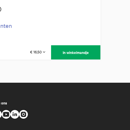
)
enten
€ 16,50
In winkelmandje
 ons