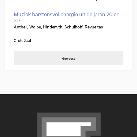
Muziek barstensvol energie uit de jaren 20 en
30
Antheil, Wolpe, Hindemith, Schulhoff, Revueltas
Grote Zaal
Geweest