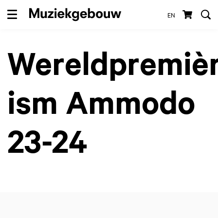
EN
Menu
Wereldpremiè
ism Ammodo
23-24