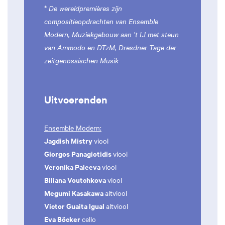
*
De wereldpremières
zijn
compositieopdrachten van Ensemble
Modern, Muziekgebouw aan ’t IJ met steun
van Ammodo en DTzM, Dresdner Tage der
zeitgenössischen Musik
Uitvoerenden
Ensemble Modern:
Jagdish Mistry
viool
Giorgos Panagiotidis
viool
Veronika Paleeva
viool
Biliana Voutchkova
viool
Megumi Kasakawa
altviool
Victor Guaita Igual
altviool
Eva Böcker
cello