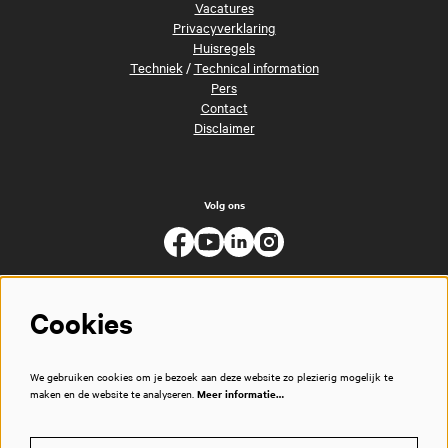
Vacatures
Privacyverklaring
Huisregels
Techniek
/
Technical information
Pers
Contact
Disclaimer
Volg ons
Cookies
We gebruiken cookies om je bezoek aan deze website zo plezierig mogelijk te
maken en de website te analyseren.
Meer informatie…