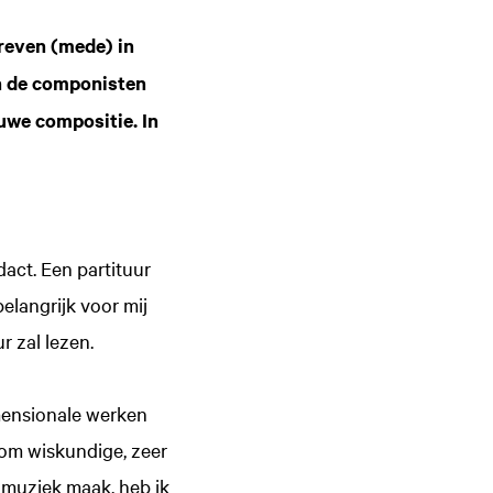
hreven (mede) in
n de componisten
uwe compositie. In
dact. Een partituur
belangrijk voor mij
 zal lezen.
imensionale werken
 om wiskundige, zeer
k muziek maak, heb ik