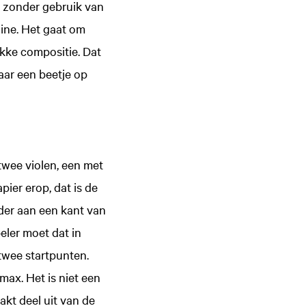
i, zonder gebruik van
hine. Het gaat om
akke compositie. Dat
aar een beetje op
 twee violen, een met
pier erop, dat is de
eder aan een kant van
eler moet dat in
 twee startpunten.
max. Het is niet een
kt deel uit van de