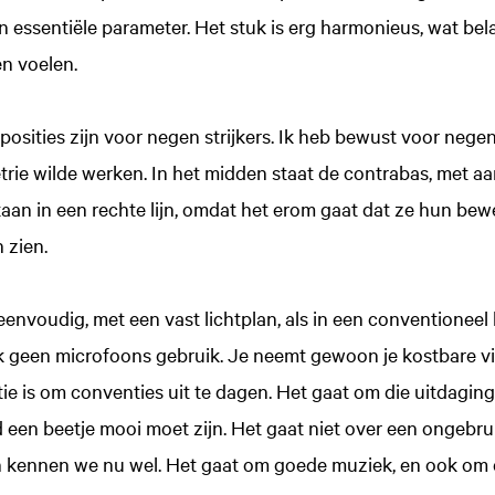
en essentiële parameter. Het stuk is erg harmonieus, wat bela
n voelen.
osities zijn voor negen strijkers. Ik heb bewust voor neg
rie wilde werken. In het midden staat de contrabas, met a
taan in een rechte lijn, omdat het erom gaat dat ze hun be
 zien.
envoudig, met een vast lichtplan, als in een conventioneel 
 ik geen microfoons gebruik. Je neemt gewoon je kostbare v
atie is om conventies uit te dagen. Het gaat om die uitdagin
jd een beetje mooi moet zijn. Het gaat niet over een ongebru
n kennen we nu wel. Het gaat om goede muziek, en ook om d