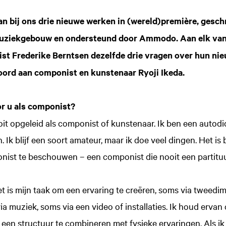
an bij ons drie nieuwe werken in (wereld)première, gesc
Muziekgebouw en ondersteund door Ammodo. Aan elk va
ist Frederike Berntsen dezelfde drie vragen over hun nie
woord aan componist en kunstenaar Ryoji Ikeda.
or u als componist?
ooit opgeleid als componist of kunstenaar. Ik ben een autodi
n. Ik blijf een soort amateur, maar ik doe veel dingen. Het is 
nist te beschouwen – een componist die nooit een partituur
Het is mijn taak om een ​​ervaring te creëren, soms via tweed
a muziek, soms via een video of installaties. Ik houd ervan
 een structuur te combineren met fysieke ervaringen. Als i