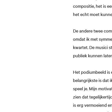
compositie, het is e
het echt moet kunne
De andere twee comp
omdat ik met symmet
kwartet. De musici s
publiek kunnen laten
Het podiumbeeld is e
belangrijkste is dat
speel je. Mijn motiv
zien dat tegelijkerti
is erg vermoeiend e