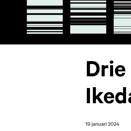
Drie
Iked
19 januari 2024