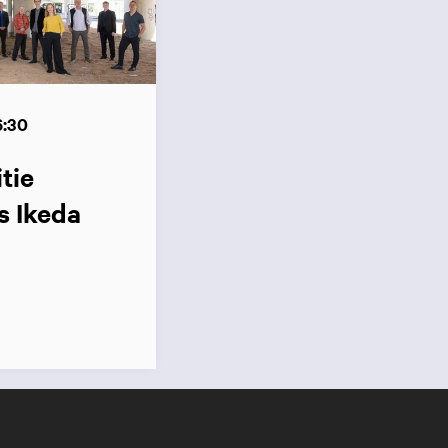
6:30
tie
s Ikeda