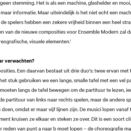
is geen stemming. Het is als een machine, glashelder en moo
 maar informatie. Maar uiteindelijk is het niet echt een mac
 de spelers hebben een zekere vrijheid binnen een heel str
 Een van de nieuwe composities voor Ensemble Modern zal d
reografische, visuele elementen.’
aar verwachten?
posities. Een daarvan bestaat uit drie duo's: twee ervan met
het stuk gebruiken we een lange, smalle tafel met een vel pa
s moeten langs de tafel bewegen om de partituur te lezen, i
 de partituur van links naar rechts spelen, maar de andere sp
doen, omdat er maar vijf lijnen zijn. De musici lopen vanaf
t kruisen ze elkaar en steken ze over. Dit is een soort cli
r reden van punt a naar b moet lopen – de choreografie maa