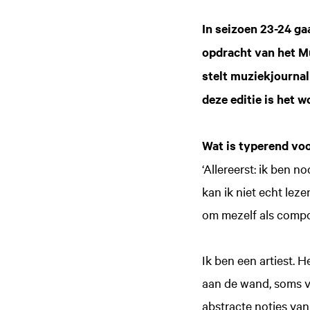
In seizoen 23-24 ga
opdracht van het 
stelt muziekjournal
deze editie is het 
Wat is typerend vo
‘Allereerst: ik ben n
kan ik niet echt leze
om mezelf als compo
Ik ben een artiest. 
aan de wand, soms vi
abstracte noties van