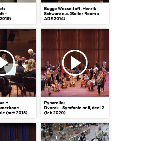
et:
Bugge Wesseltoft, Henrik
lt -
Schwarz e.a. (Boiler Room x
(2019)
ADE 2014)
ue +
Pynarello:
amerkoor:
Dvorak - Symfonie nr 9, deel 2
ie (mrt 2018)
(feb 2020)