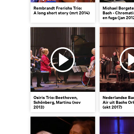
Rembrandt Frerichs Trio:
Michael Borgste
A long short story (mrt 2014)
Bach - Chromati
en fuga (jan 201
Osiris Trio: Beethoven,
Nederlandse Bac
Schönberg, Martinu (nov
Air uit Bachs Or
2013)
(okt 2017)