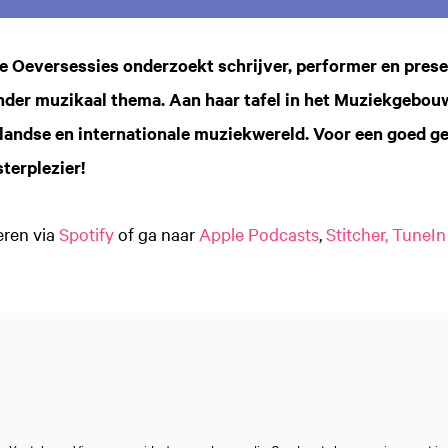
ie Oeversessies onderzoekt schrijver, performer en pres
nder muzikaal thema. Aan haar tafel in het Muziekgebouw
landse en internationale muziekwereld. Voor een goed g
sterplezier!
eren via
Spotify
of ga naar
Apple Podcasts
,
Stitcher,
TuneIn