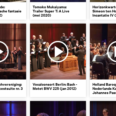
de:
Tomoko Mukaiyama:
Horizonkwart
sche fantasie
Trailer Super T: A Live
Simeon ten Ho
2)
(mei 2020)
Incantatie IV 
hvereniging:
Vocalconsort Berlin: Bach -
Holland Baroq
kestsuite nr. 3
Motet BWV 225 (jan 2012)
Nederlands K
Johannes Pass