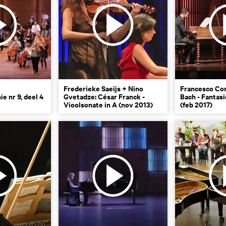
Frederieke Saeijs + Nino
Francesco Cor
e nr 9, deel 4
Gvetadze: César Franck -
Bach - Fantasi
Vioolsonate in A (nov 2013)
(feb 2017)