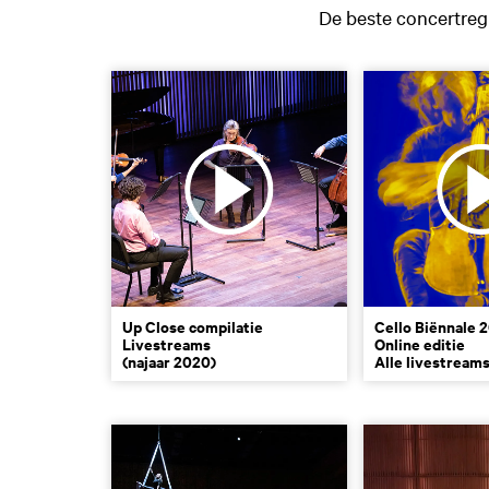
De beste concertregi
Up Close compilatie
Cello Biënnale 
Livestreams
Online editie
(najaar 2020)
Alle livestream