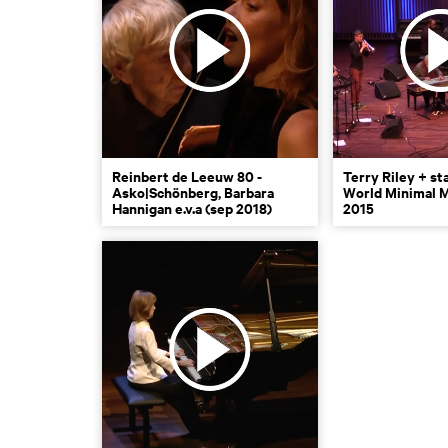
Reinbert de Leeuw 80 -
Terry Riley + st
Asko|Schönberg, Barbara
World Minimal M
Hannigan e.v.a (sep 2018)
2015