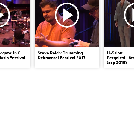
argaze: In C
Steve Reich: Drumming
IJ-Salon:
usic Festival
Dekmantel Festival 2017
Pergolesi - S
(sep 2019)