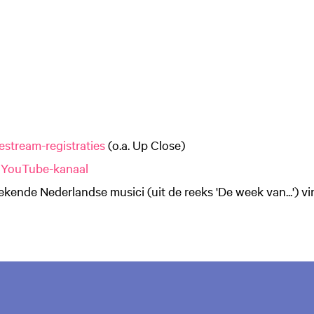
estream-registraties
(o.a. Up Close)
s
YouTube-kanaal
kende Nederlandse musici (uit de reeks 'De week van...') vi