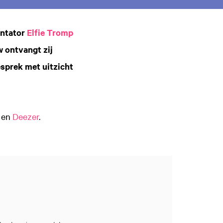
entator
Elfie Tromp
 ontvangt zij
esprek met uitzicht
en
Deezer
.