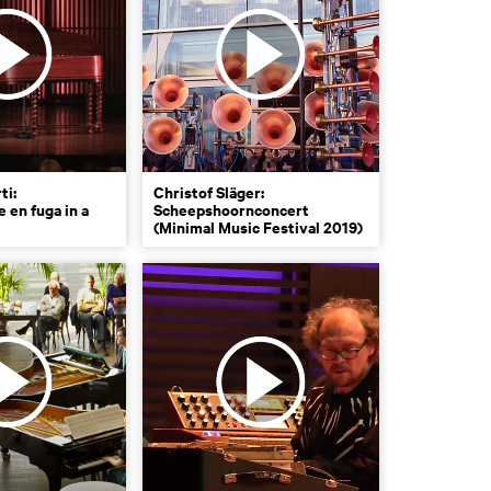
ti:
Christof Släger:
e en fuga in a
Scheepshoornconcert
(Minimal Music Festival 2019)