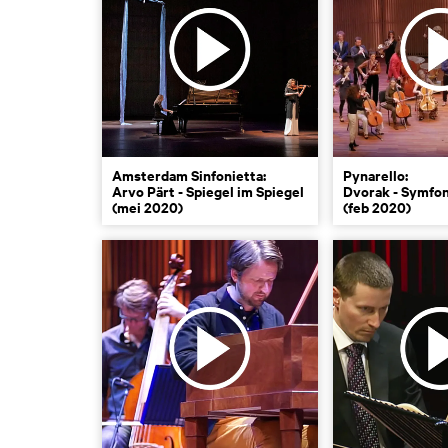
Amsterdam Sinfonietta:
Pynarello:
Arvo Pärt - Spiegel im Spiegel
Dvorak - Symfoni
(mei 2020)
(feb 2020)