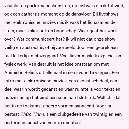
visuele- en performancekunst en, op festivals die ik tof vind,
ook een catharsis-moment op de dansvloer. Bij liveshows
met elektronische muziek mis ik vaak het lichaam en de
stem, maar zeker ook de boodschap. Waar gaat het werk
over? Wat communiceert het? Ik wil niet dat onze show
veilig en abstract is, of bijvoorbeeld door een gebrek aan
taal letterlijk nietszeggend. Veel liever maak ik expliciet en
fysiek werk. Van daaruit is het idee ontstaan om met
Animistic Beliefs dit allemaal in één avond te vangen. Een
intro met elektronische muziek, een akoestisch deel, een
deel waarin wordt gedanst en waar ruimte is voor tekst en
poëzie, en op het eind een snoeihard slotstuk. Wellicht dat
het in de toekomst andere vormen aanneemt. Voor nu
bestaat
Thức Tỉnh
uit een clubgedeelte van twintig en een
performancedeel van veertig minuten.’