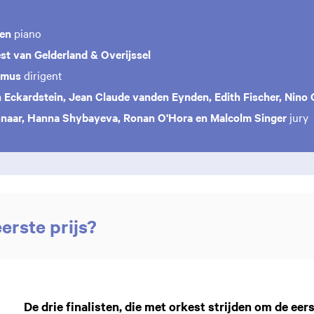
ten
piano
st van Gelderland & Overijssel
rmus
dirigent
 Eckardstein, Jean Claude vanden Eynden, Edith Fischer, Nino 
naar, Hanna Shybayeva, Ronan O'Hora en Malcolm Singer
jury
erste prijs?
De drie finalisten, die met orkest strijden om de eers