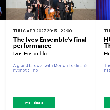
THU 8 APR 2027
20:15 - 22:00
TH
The Ives Ensemble’s final
H
performance
T
Ives Ensemble
He
A grand farewell with Morton Feldman’s
The
hypnotic Trio
na
Info + tickets