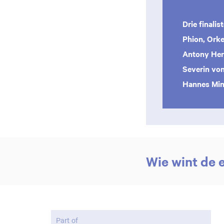
Drie finalis
Phion, Orke
Antony He
Severin von
Hannes Min
Wie wint de e
Part of