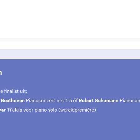
m
 finalist uit:
 Beethoven
Pianoconcert nrs. 1-5 óf
Robert Schumann
Pianocon
var
Ti'afa'a voor piano solo (wereldpremière)