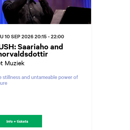
U 10 SEP 2026
20:15 - 22:00
USH: Saariaho and
horvaldsdottir
t Muziek
 stillness and untameable power of
ture
Info + tickets