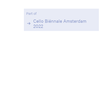
Part of
Cello Biënnale Amsterdam
2022