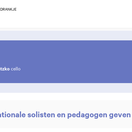
EDRANKJE
atzko
cello
ationale solisten en pedagogen geven 