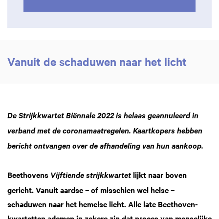
Vanuit de schaduwen naar het licht
De Strijkkwartet Biënnale 2022 is helaas geannuleerd in
verband met de coronamaatregelen. Kaartkopers hebben
bericht ontvangen over de afhandeling van hun aankoop.
Beethovens
lijkt naar boven
Vijftiende strijkkwartet
gericht. Vanuit aardse – of misschien wel helse –
schaduwen naar het hemelse licht. Alle late Beethoven-
Zoom
kwartetten ademen in zekere zin dat proces van menselijke