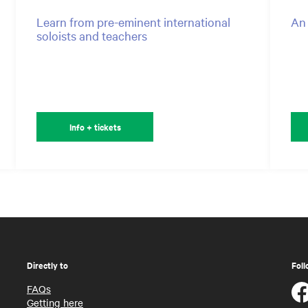
Learn from pre-eminent international
An
soloists and teachers
Info + tickets
Directly to
Foll
FAQs
Getting here