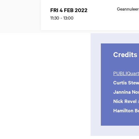
Geannuleer
FRI 4 FEB 2022
11:30
-
13:00
Credits
PUBLIQuart
Curtis Stew
Jannina No
Nick Revel
a
Hamilton B