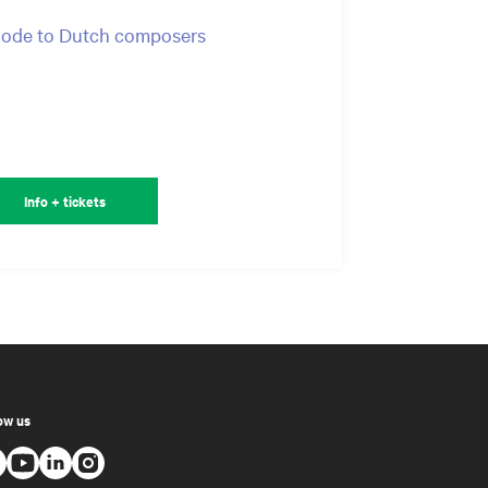
 ode to Dutch composers
Info + tickets
ow us