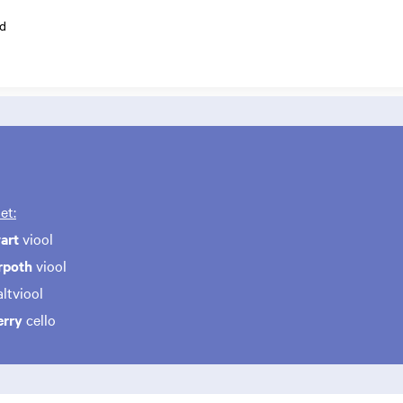
d
et:
art
viool
rpoth
viool
ltviool
erry
cello