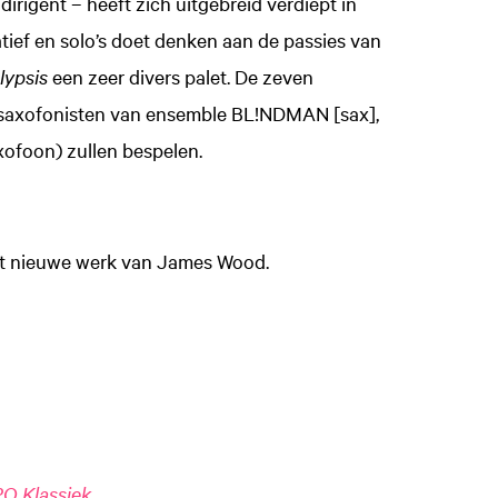
rigent – heeft zich uitgebreid verdiept in
atief en solo’s doet denken aan de passies van
lypsis
een zeer divers palet. De zeven
n saxofonisten van ensemble BL!NDMAN [sax],
ofoon) zullen bespelen.
t nieuwe werk van James Wood.
O Klassiek