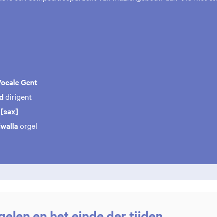
Vocale Gent
od
dirigent
[sax]
iwalla
orgel
elen en het einde der tijden