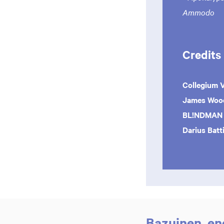
Ammodo
Credits
Collegium 
James Wo
BL!NDMAN 
Darius Batt
Bazuinen, eng