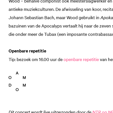
Wood – behalve componist ook meesterslagwerker en di
antieke muziekculturen. De afwisseling van koor, recit
Johann Sebastian Bach, maar Wood gebruikt in
Apoka
bazuinen van de Apocalyps vertaalt hij naar de zeve
die onder meer de Tubax (een imposante contrabassax
Openbare repetitie
Tip: bezoek om 16.00 uur de
openbare repetitie
van he
Dit concert wordt live uitgezonden door de
NTR op NP