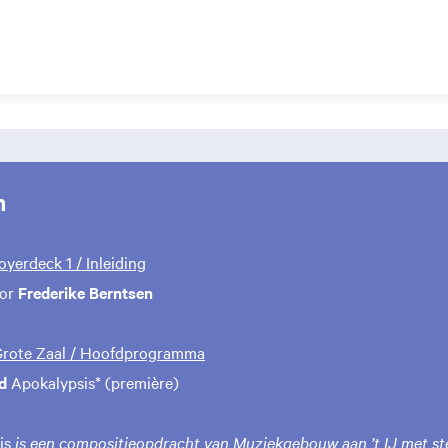
m
Foyerdeck 1 / Inleiding
oor
Frederike Berntsen
 Grote Zaal / Hoofdprogramma
d
Apokalypsis* (première)
is
is een compositieopdracht van Muziekgebouw aan ’t IJ met s