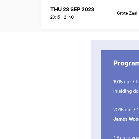
THU 28 SEP 2023
Grote Zaal
20:15
-
21:40
Progra
19.15 uur / 
Inleiding d
20.15 uur /
James Woo
*
Apokalyps