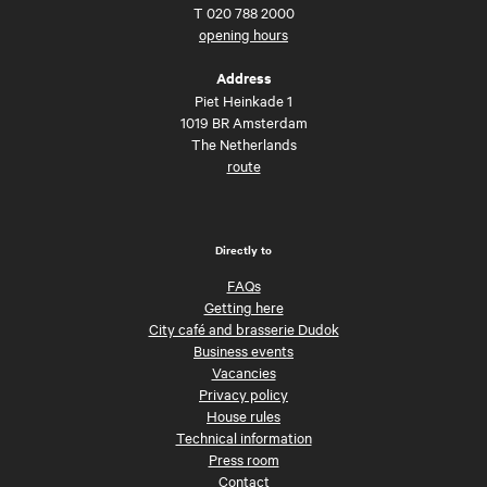
T
020 788 2000
opening hours
Address
Piet Heinkade 1
1019 BR Amsterdam
The Netherlands
route
Directly to
FAQs
Getting here
City café and brasserie Dudok
Business events
Vacancies
Privacy policy
House rules
Technical information
Press room
Contact