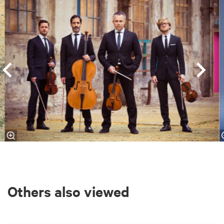
Skip
Others also viewed
Skip