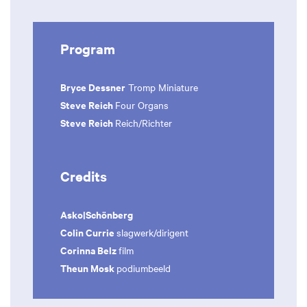
Program
Bryce Dessner
Tromp Miniature
Steve Reich
Four Organs
Steve Reich
Reich/Richter
Credits
Asko|Schönberg
Colin Currie
slagwerk/dirigent
Corinna Belz
film
Theun Mosk
podiumbeeld