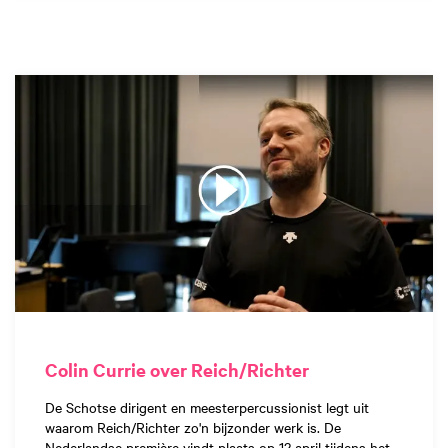
Colin Currie over Reich/Richter
De Schotse dirigent en meesterpercussionist legt uit
waarom Reich/Richter zo'n bijzonder werk is. De
Nederlandse première vindt plaats op 12 april tijdens het