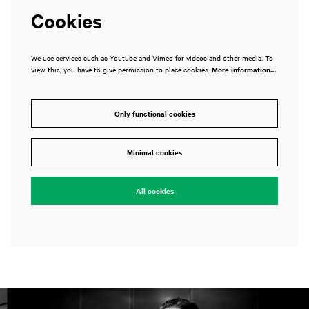
Cookies
We use services such as Youtube and Vimeo for videos and other media. To
view this, you have to give permission to place cookies.
More information…
Only functional cookies
Minimal cookies
All cookies
Skip