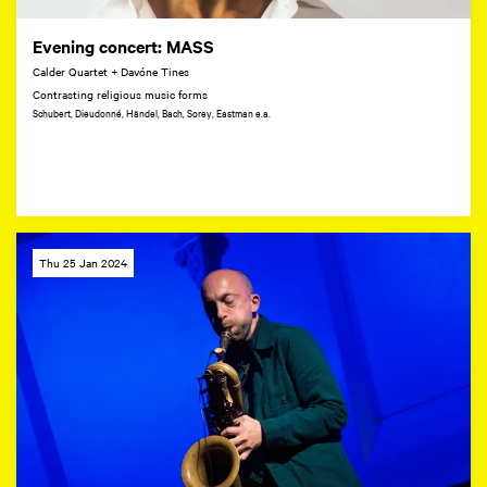
Evening concert: MASS
Calder Quartet + Davóne Tines
Contrasting religious music forms
Schubert, Dieudonné, Händel, Bach, Sorey, Eastman e.a.
Thu 25 Jan 2024