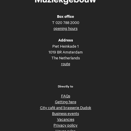
Box office
T
020 788 2000
opening hours
Address
Piet Heinkade 1
1019 BR Amsterdam
The Netherlands
route
Directly to
FAQs
Getting here
City café and brasserie Dudok
Business events
Vacancies
Privacy policy
House rules