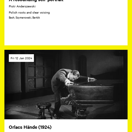
Piotr Anderszewski
Polish roots and clear voicing
Bach, Szymanowski, Bartók
Fri 12 Jan 2024
Orlacs Hände (1924)