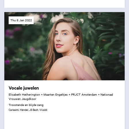
Thu 6 Jan 2022
Vocale juwelen
Elisabeth Hetherington + Maarten Engeltjes + PRJCT Amsterdam + Nationaal
Vrouwen Jeugdkoor
Troostende en blijde zang
Carissimi, Händel, JS Bach, Vivaldi