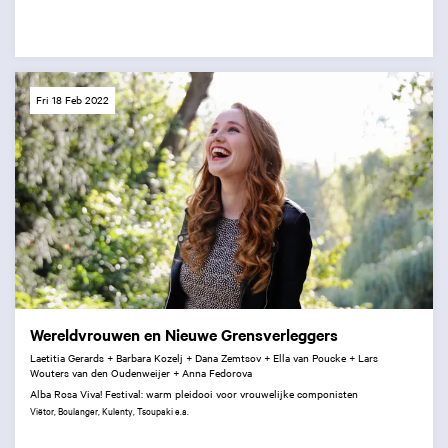
Fri 18 Feb 2022
Wereldvrouwen en Nieuwe Grensverleggers
Laetitia Gerards + Barbara Kozelj + Dana Zemtsov + Ella van Poucke + Lars
Wouters van den Oudenweijer + Anna Fedorova
Alba Rosa Viva! Festival: warm pleidooi voor vrouwelijke componisten
Viëtor, Boulanger, Kulenty, Tsoupaki e.a.