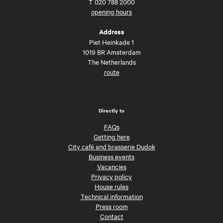
T
020 788 2000
opening hours
Address
Piet Heinkade 1
1019 BR Amsterdam
The Netherlands
route
Directly to
FAQs
Getting here
City café and brasserie Dudok
Business events
Vacancies
Privacy policy
House rules
Technical information
Press room
Contact