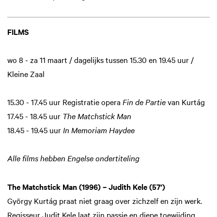
FILMS
wo 8 - za 11 maart / dagelijks tussen 15.30 en 19.45 uur /
Kleine Zaal
15.30 - 17.45 uur Registratie opera
Fin de Partie
van Kurtág
17.45 - 18.45 uur
The Matchstick Man
18.45 - 19.45 uur
In Memoriam Haydee
Alle films hebben Engelse ondertiteling
The Matchstick Man (1996) – Judith Kele (57’)
György Kurtág praat niet graag over zichzelf en zijn werk.
Regisseur Judit Kele laat zijn passie en diepe toewijding