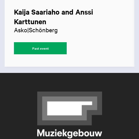
Kaija Saariaho and Anssi
Karttunen
Asko|Schönberg
Past event