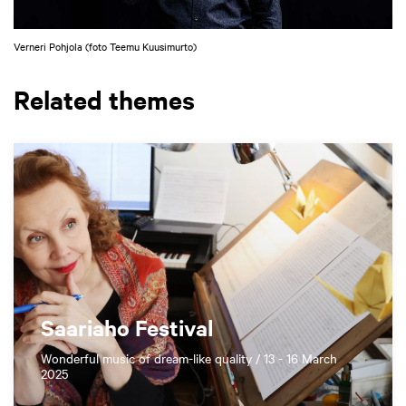
Verneri Pohjola (foto Teemu Kuusimurto)
Related themes
Saariaho Festival
Wonderful music of dream-like quality / 13 - 16 March
2025