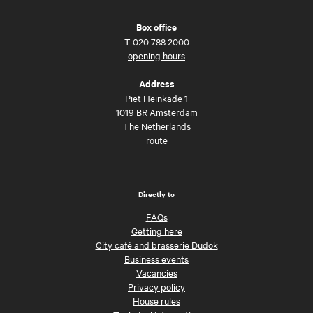
Box office
T
020 788 2000
opening hours
Address
Piet Heinkade 1
1019 BR Amsterdam
The Netherlands
route
Directly to
FAQs
Getting here
City café and brasserie Dudok
Business events
Vacancies
Privacy policy
House rules