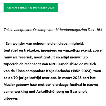
Saariaho Festival - 13 t/m 16 maart 2025
Tekst: Jacqueline Oskamp voor Vriendenmagazine DichtbIJ
‘‘Een wonder van schoonheid en diepzinnigheid,
tentatief en trefzeker, ingenieus en vanzelfsprekend, zowel
rauw als feeëriek, nooit gratuit en altijd nieuw.’’ Zo
typeerde de recensent van NRC Handelsblad de muziek
van de Finse componiste Kaija Sariaaho (1952-2023), toen
ze op 70-jarige leeftijd overleed. In maart 2025 eert het
Muziekgebouw haar met een vierdaags festival in nauwe
samenwerking met Asko|Schönberg en Saariaho’s
uitgever.