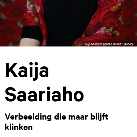
Kaija Saariaho (photo Maarit Kytöharju)
Kaija
Saariaho
Verbeelding die maar blijft
klinken