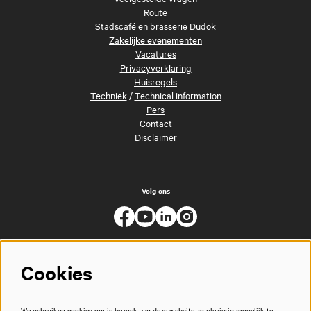
Route
Stadscafé en brasserie Dudok
Zakelijke evenementen
Vacatures
Privacyverklaring
Huisregels
Techniek
/
Technical information
Pers
Contact
Disclaimer
Volg ons
Cookies
We gebruiken cookies om je bezoek aan deze website zo plezierig mogelijk te