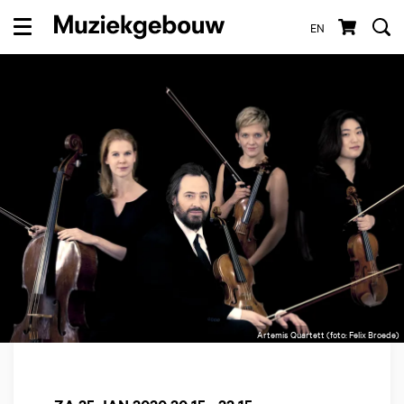
EN
Menu
Artemis Quartett (foto: Felix Broede)