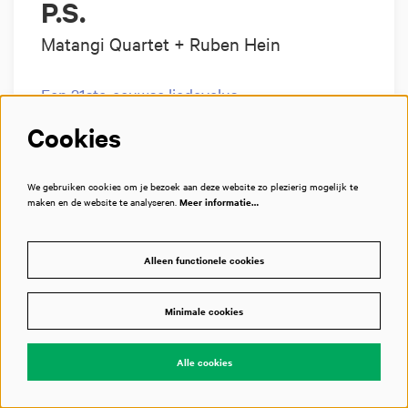
P.S.
Matangi Quartet + Ruben Hein
Een 21ste-eeuwse liedcyclus
Cookies
Bimhuis
We gebruiken cookies om je bezoek aan deze website zo plezierig mogelijk te
Geweest
maken en de website te analyseren.
Meer informatie…
Alleen functionele cookies
Minimale cookies
Alle cookies