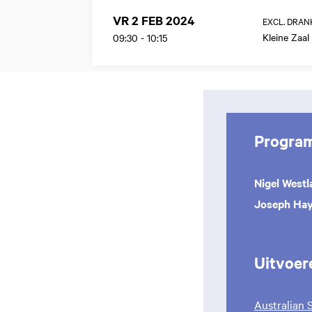
VR 2 FEB 2024
EXCL. DRAN
Kleine Zaal
09:30
-
10:15
Progra
Nigel Westl
Joseph Ha
Uitvoer
Australian 