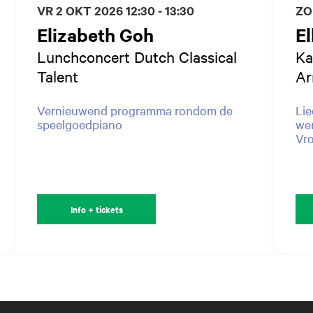
VR 2 OKT 2026
12:30 - 13:30
ZO
Elizabeth Goh
El
Lunchconcert Dutch Classical
Ka
Talent
Ar
Vernieuwend programma rondom de
Lie
speelgoedpiano
wer
Vr
Info + tickets