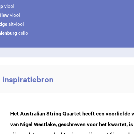
op
viool
Hiew
viool
idge
altviool
hlenburg
cello
 inspiratiebron
Het Australian String Quartet heeft een voorliefde
van Nigel Westlake, geschreven voor het kwartet, i