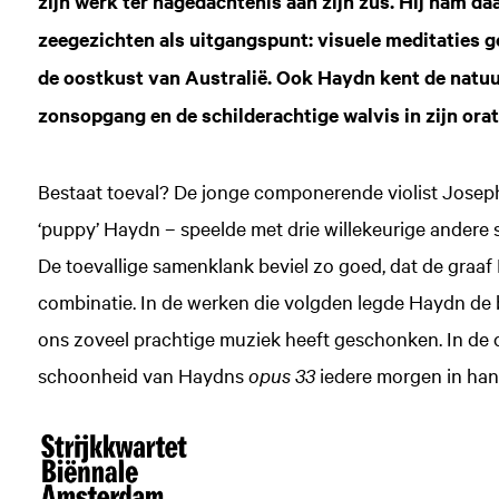
zijn werk ter nagedachtenis aan zijn zus. Hij nam daa
zeegezichten als uitgangspunt: visuele meditaties 
de oostkust van Australië. Ook Haydn kent de natuur
zonsopgang en de schilderachtige walvis in zijn or
Bestaat toeval? De jonge componerende violist Joseph
‘puppy’ Haydn – speelde met drie willekeurige andere 
De toevallige samenklank beviel zo goed, dat de graa
combinatie. In de werken die volgden legde Haydn de b
ons zoveel prachtige muziek heeft geschonken. In de
schoonheid van Haydns
opus 33
iedere morgen in han