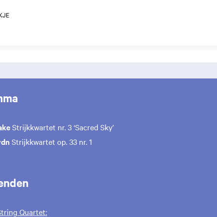
KJE
mma
ake
Strijkkwartet nr. 3 ‘Sacred Sky’
ydn
Strijkkwartet op. 33 nr. 1
enden
String Quartet: