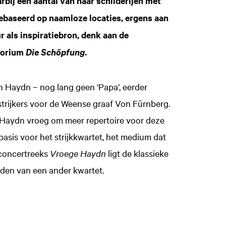
rbij een aantal van haar schilderijen met
gebaseerd op naamloze locaties, ergens aan
 als inspiratiebron, denk aan de
atorium
.
Die Schöpfung
 Haydn – nog lang geen ‘Papa’, eerder
strijkers voor de Weense graaf Von Fürnberg.
f Haydn vroeg om meer repertoire voor deze
asis voor het strijkkwartet, het medium dat
 concertreeks
Vroege Haydn
ligt de klassieke
den van een ander kwartet.