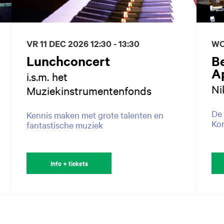
WO
VR 11 DEC 2026
12:30 - 13:30
B
Lunchconcert
A
i.s.m. het
Ni
Muziekinstrumentenfonds
De 
Kennis maken met grote talenten en
Kon
fantastische muziek
Info + tickets