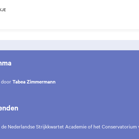
KJE
mma
s door
Tabea Zimmermann
enden
 de Nederlandse Strijkkwartet Academie of het Conservatorium 
m
Inzoomen