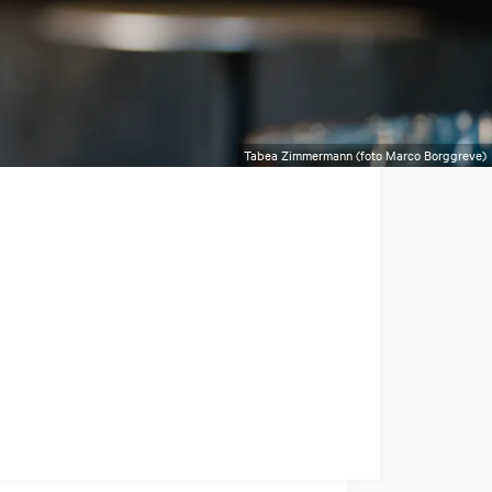
Tabea Zimmermann (foto Marco Borggreve)