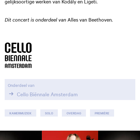
gelijksoortige werken van Kodály en Ligeti.
Dit concert is onderdeel van
Alles van Beethoven
.
Onderdeel van
Cello Biënnale Amsterdam
KAMERMUZIEK
SOLO
OVERDAG
PREMIÈRE
Overslaan