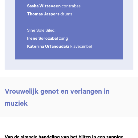
Sasha Witteveen
contrabas
Thomas Jaspers
drums
Sine Sole Sileo:
Irene Sorozábal
zang
Katerina Orfanoudaki
klavecimbel
Vrouwelijk genot en verlangen in
muziek
Van de simpele handeling van het bijten in een sappige