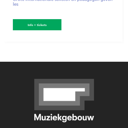
les
Info + tickets