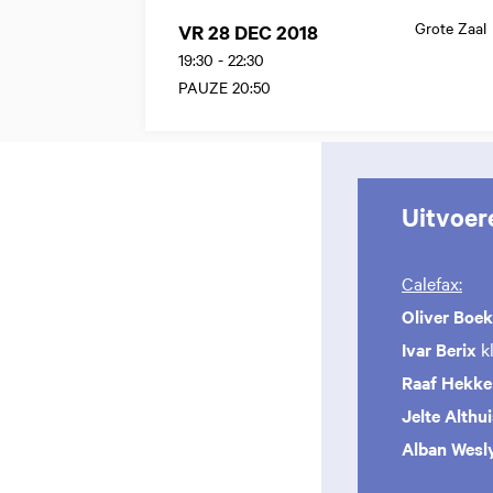
Grote Zaal
VR 28 DEC 2018
19:30
-
22:30
PAUZE 20:50
Uitvoer
Calefax:
Oliver Boe
Ivar Berix
kl
Raaf Hekk
Jelte Althu
Alban Wesl