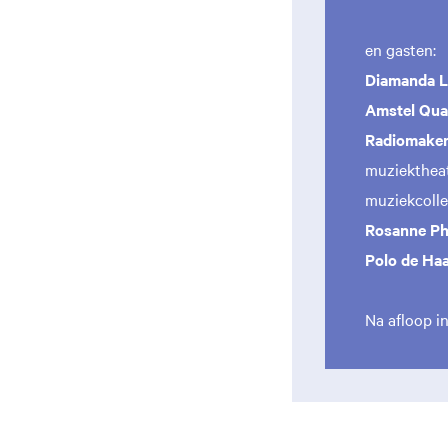
en gasten:
Diamanda 
Amstel Qua
Radiomake
muziektheat
muziekcolle
Rosanne Ph
Polo de Ha
Na afloop i