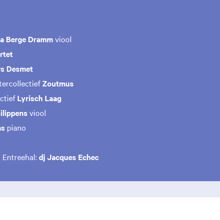
La Berge Dramm
viool
rtet
rs Desmet
ercollectief
Zoutmus
ctief
Lyrisch Laag
ilippens
viool
as
piano
n Entreehal:
dj
Jacques Echec