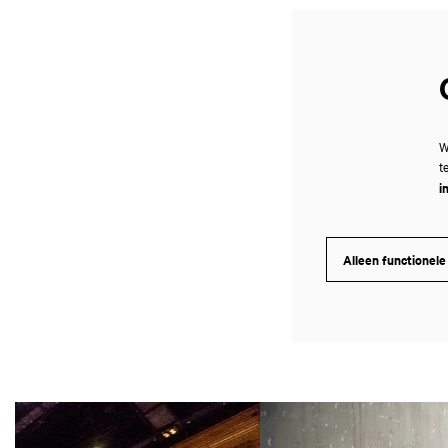
W
t
i
Alleen functionele
Overslaan