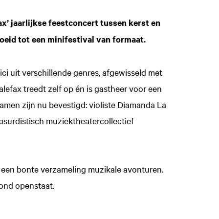
x’ jaarlijkse feestconcert tussen kerst en
eid tot een minifestival van formaat.
ici uit verschillende genres, afgewisseld met
lefax treedt zelf op én is gastheer voor een
namen zijn nu bevestigd: violiste Diamanda La
surdistisch muziektheatercollectief
r een bonte verzameling muzikale avonturen.
vond openstaat.
Inzoomen