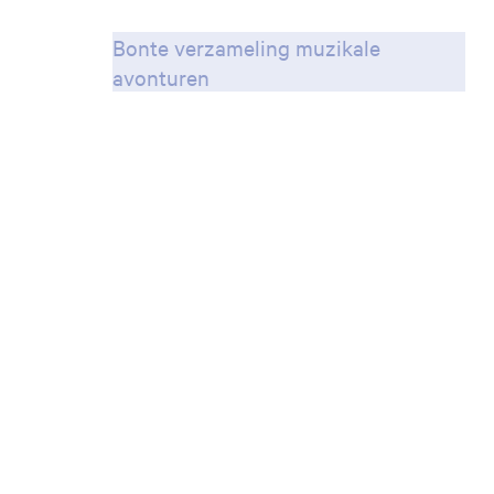
Bonte verzameling muzikale
avonturen
Inzoomen