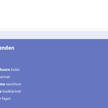
enden
khoorn
hobo
arinet
ema
saxofoon
is
basklarinet
y
fagot