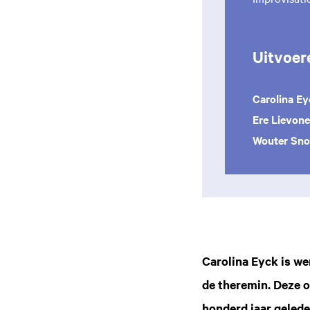
Uitvoer
Carolina Ey
Ere Lievon
Wouter Sno
Carolina Eyck is we
de theremin. Deze o
honderd jaar gelede