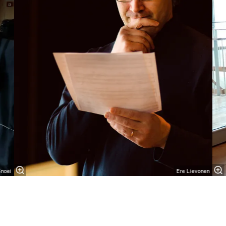
Snoei
Ere Lievonen