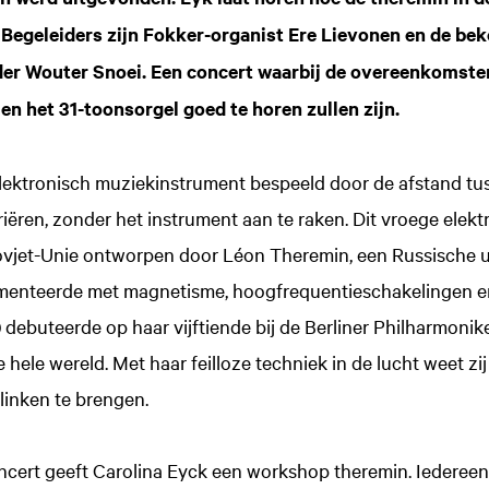
 Begeleiders zijn Fokker-organist Ere Lievonen en de b
er Wouter Snoei. Een concert waarbij de overeenkomsten
en het 31-toonsorgel goed te horen zullen zijn.
elektronisch muziekinstrument bespeeld door de afstand t
iëren, zonder het instrument aan te raken. Dit vroege elek
Inzoom
ovjet-Unie ontworpen door Léon Theremin, een Russische ui
rimenteerde met magnetisme, hoogfrequentieschakelingen en
 debuteerde op haar vijftiende bij de Berliner Philharmoni
 hele wereld. Met haar feilloze techniek in de lucht weet zi
klinken te brengen.
oncert geeft Carolina Eyck een workshop theremin. Iederee