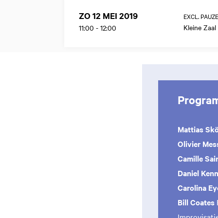
ZO 12 MEI 2019
EXCL. PAUZ
Kleine Zaal
11:00
-
12:00
Progra
Mattias Sk
Olivier Me
Camille Sa
Daniel Ken
Carolina E
Bill Coates
Improvisati