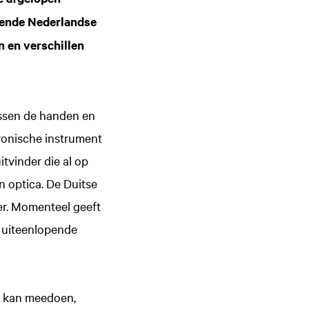
ekende Nederlandse
 en verschillen
ussen de handen en
tronische instrument
en
Inzoomen
tvinder die al op
 optica. De Duitse
ker. Momenteel geeft
j uiteenlopende
n kan meedoen,