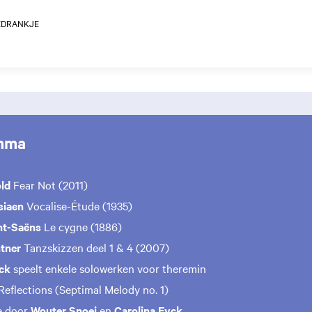
EDRANKJE
mma
öld
Fear Not (2011)
ssiaen
Vocalise-Étude (1935)
int-Saëns
Le cygne (1886)
ntner
Tanzskizzen deel 1 & 4 (2007)
yck
speelt enkele solowerken voor theremin
Reflections (Septimal Melody no. 1)
e door
Wouter Snoei
en
Carolina Eyck