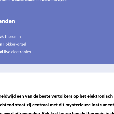
enden
ck
theremin
en
Fokker-orgel
ei
live electronics
reldwijd een van de beste vertolkers op het elektronisc
chtend staat zij centraal met dit mysterieuze instrument
n werd uitgevonden. Eyk laat horen hoe de theremin in d