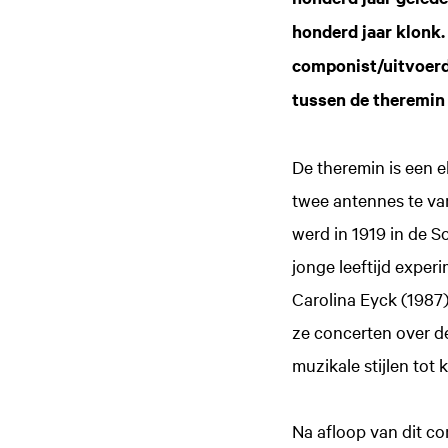
honderd jaar klonk.
componist/uitvoerd
tussen de theremin 
De theremin is een 
twee antennes te var
werd in 1919 in de S
jonge leeftijd expe
Carolina Eyck (1987)
ze concerten over de
muzikale stijlen tot 
Na afloop van dit c