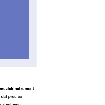
h muziekinstrument
 dat precies
e afgelopen