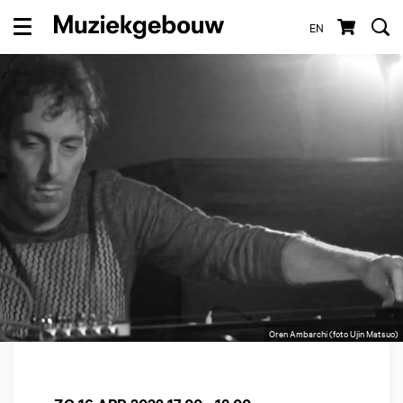
EN
Menu
Oren Ambarchi (foto Ujin Matsuo)