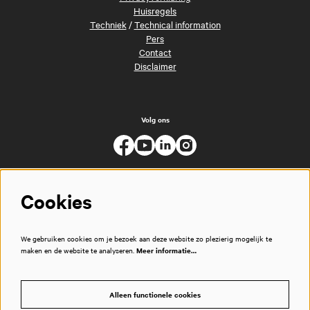
Huisregels
Techniek
/
Technical information
Pers
Contact
Disclaimer
Volg ons
Cookies
We gebruiken cookies om je bezoek aan deze website zo plezierig mogelijk te
maken en de website te analyseren.
Meer informatie…
Alleen functionele cookies