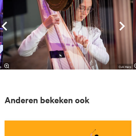
p
CvA Harp
Anderen bekeken ook
Overslaan