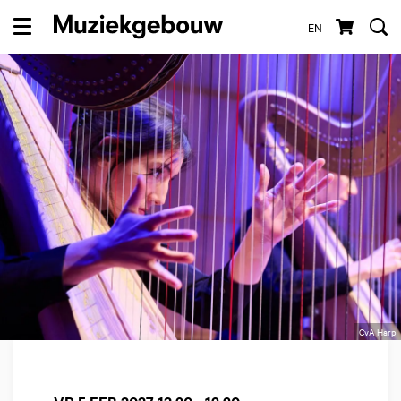
EN
Menu
CvA Harp