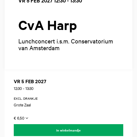
VR 5 FEB 2027
12:30 - 13:30
CvA Harp
Lunchconcert i.s.m. Conservatorium
van Amsterdam
VR 5 FEB 2027
12:30
-
13:30
EXCL. DRANKJE
Grote Zaal
€ 6,50
In winkelmandje