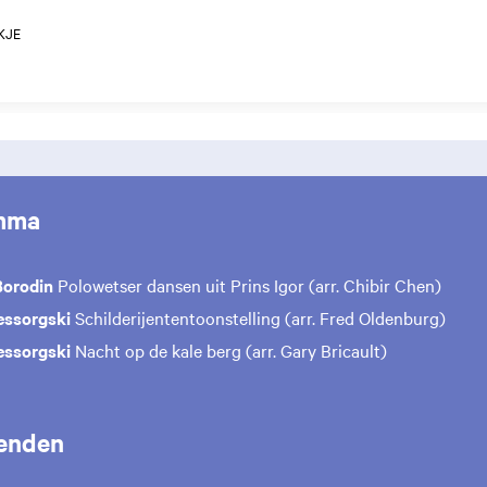
KJE
mma
Borodin
Polowetser dansen uit Prins Igor (arr. Chibir Chen)
ssorgski
Schilderijententoonstelling (arr. Fred Oldenburg)
essorgski
Nacht op de kale berg (arr. Gary Bricault)
enden