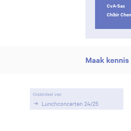
CvA-Sax
Chibir Che
Inzoomen
Maak kennis 
Onderdeel van
Lunchconcerten 24/25