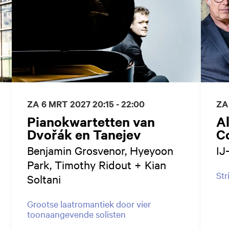
ZA 6 MRT 2027
20:15 - 22:00
ZA
Pianokwartetten van
Al
Dvořák en Tanejev
C
Benjamin Grosvenor, Hyeyoon
IJ
Park, Timothy Ridout + Kian
Str
Soltani
Grootse laatromantiek door vier
toonaangevende solisten