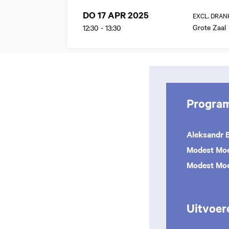
DO 17 APR 2025
EXCL. DRAN
Grote Zaal
12:30
-
13:30
Progra
Aleksandr 
Modest Moe
Modest Mo
Uitvoer