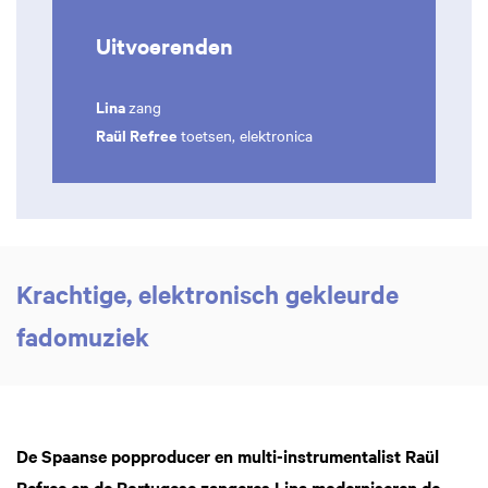
Uitvoerenden
Lina
zang
Raül Refree
toetsen, elektronica
Krachtige, elektronisch gekleurde
fadomuziek
De Spaanse popproducer en multi-instrumentalist Raül
Refree en de Portugese zangeres Lina moderniseren de