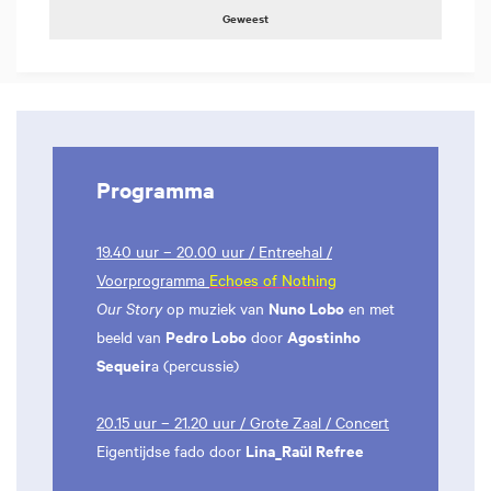
Geweest
Programma
19.40 uur – 20.00 uur / Entreehal /
Voorprogramma
Echoes of Nothing
Nuno Lobo
Our Story
op muziek van
en met
Pedro Lobo
Agostinho
beeld van
door
Sequeir
a (percussie)
20.15 uur – 21.20 uur / Grote Zaal / Concert
Lina_Raül Refree
Eigentijdse fado door