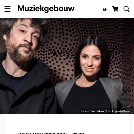
EN
Menu
Lina + Paül Refree (foto Augusto Brázio)