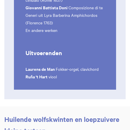
cimbalo (Rome 1657)
Giovanni Battista Doni
Composizione di te
Generi uit Lyra Barberina Amphichordos
(Florence 1763)
En andere werken
Uitvoerenden
Laurens de Man
Fokker-orgel, clavichord
Ruña ‘t Hart
viool
Huilende wolfskwinten en loepzuivere