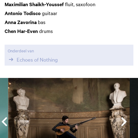
Maximilian Shaikh-Youssef
fluit, saxofoon
Antonio
Todisco
guitaar
Anna Zavorina
bas
Chen Har-Even
drums
Onderdeel van
Echoes of Nothing
Overslaan