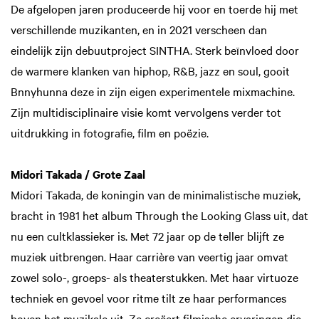
De afgelopen jaren produceerde hij voor en toerde hij met
verschillende muzikanten, en in 2021 verscheen dan
eindelijk zijn debuutproject SINTHA. Sterk beïnvloed door
oomen
Inzoom
de warmere klanken van hiphop, R&B, jazz en soul, gooit
Bnnyhunna deze in zijn eigen experimentele mixmachine.
Zijn multidisciplinaire visie komt vervolgens verder tot
uitdrukking in fotografie, film en poëzie.
Midori Takada / Grote Zaal
Midori Takada, de koningin van de minimalistische muziek,
bracht in 1981 het album Through the Looking Glass uit, dat
nu een cultklassieker is. Met 72 jaar op de teller blijft ze
muziek uitbrengen. Haar carrière van veertig jaar omvat
zowel solo-, groeps- als theaterstukken. Met haar virtuoze
techniek en gevoel voor ritme tilt ze haar performances
boven het muzikale uit. Ze creëert filmische ervaringen die