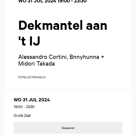
WO 31 JUL 2024
19:00 - 23:30
Dekmantel aan
't IJ
Alessandro Cortini, Bnnyhunna +
Midori Takada
POP
ELEKTRONISCH
WO 31 JUL 2024
19:00
-
23:30
Grote Zaal
Geweest