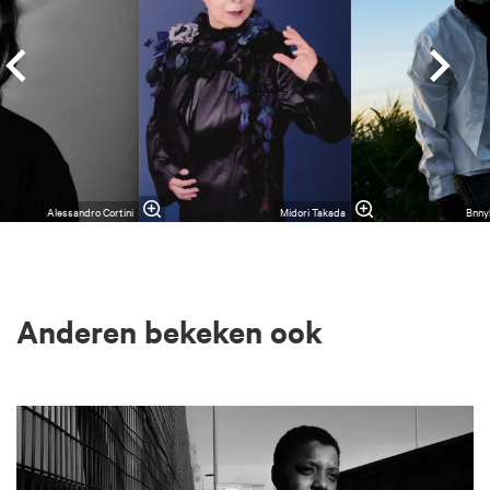
Alessandro Cortini
Midori Takada
Bnnyh
Anderen bekeken ook
Overslaan