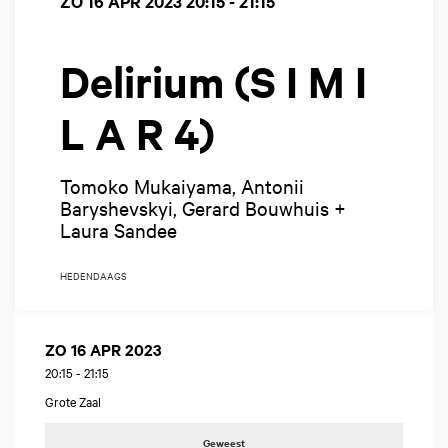
ZO 16 APR 2023
20:15 - 21:15
Delirium (S I M I
L A R 4)
Tomoko Mukaiyama, Antonii
Baryshevskyi, Gerard Bouwhuis +
Laura Sandee
HEDENDAAGS
ZO 16 APR 2023
20:15
-
21:15
Grote Zaal
Geweest