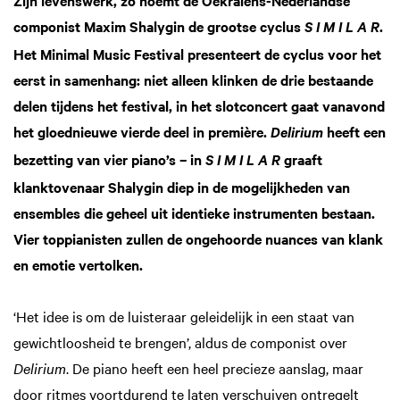
componist Maxim Shalygin de grootse cyclus
.
S I M I L A R
Het Minimal Music Festival presenteert de cyclus voor het
eerst in samenhang: niet alleen klinken de drie bestaande
delen tijdens het festival, in het slotconcert gaat vanavond
het gloednieuwe vierde deel in première.
heeft een
Delirium
bezetting van vier piano’s – in
graaft
S I M I L A R
klanktovenaar Shalygin diep in de mogelijkheden van
ensembles die geheel uit identieke instrumenten bestaan.
Vier toppianisten zullen de ongehoorde nuances van klank
en emotie vertolken.
‘Het idee is om de luisteraar geleidelijk in een staat van
gewichtloosheid te brengen’, aldus de componist over
Delirium
. De piano heeft een heel precieze aanslag, maar
door ritmes voortdurend te laten verschuiven ontregelt