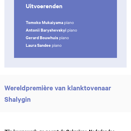
Uitvoerenden
Tomoko Mukaiyama
piano
Antonii Baryshevskyi
piano
Gerard Bouwhuis
piano
Laura Sandee
piano
Wereldpremière van klanktovenaar
Shalygin
Zijn levenswerk, zo noemt de Oekraïens-Nederlandse