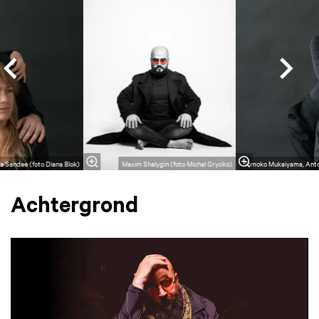
 Sandee (foto Diana Blok)
Maxim Shalygin (foto Michal Grycko)
Tomoko Mukaiyama, Anton
Achtergrond